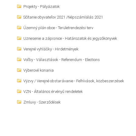
Projekty - Pályázatok
Sčítanie obyvateľov 2021 /Népszámlálás 2021
Územný plán obce - Területrendezési terv
Uznesenie a zápisnice - Határozatok és jegyzőkönyvek
Verejné vyhlášky - Hirdetmények
Voľby - Választások - Referendum - Elections
Výberové konania
Výzvy / Verejné obstarávanie - Felhívások, közbeszerzések
VZN - Általános érvényű rendeletek
Zmluvy - Szerződések