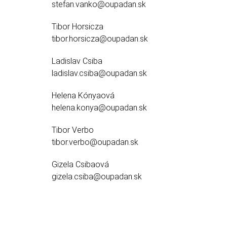
stefan.vanko@oupadan.sk
Tibor Horsicza
tibor.horsicza@oupadan.sk
Ladislav Csiba
ladislav.csiba@oupadan.sk
Helena Kónyaová
helena.konya@oupadan.sk
Tibor Verbo
tibor.verbo@oupadan.sk
Gizela Csibaová
gizela.csiba@oupadan.sk