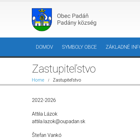
DOMOV
SYMBOLY OBCE
ZÁKLADNÉ IN
Zastupiteľstvo
Home
Zastupiteľstvo
2022-2026
Attila Lázok
attila.lazok@oupadan.sk
Štefan Vankó